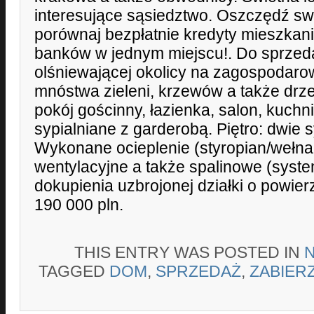
interesujące sąsiedztwo. Oszczędź sw
porównaj bezpłatnie kredyty mieszkani
banków w jednym miejscu!. Do sprzed
olśniewającej okolicy na zagospodarow
mnóstwa zieleni, krzewów a także drze
pokój gościnny, łazienka, salon, kuch
sypialniane z garderobą. Piętro: dwie sy
Wykonane ocieplenie (styropian/wełna
wentylacyjne a także spalinowe (syst
dokupienia uzbrojonej działki o powier
190 000 pln.
THIS ENTRY WAS POSTED IN
TAGGED
DOM
,
SPRZEDAŻ
,
ZABIER