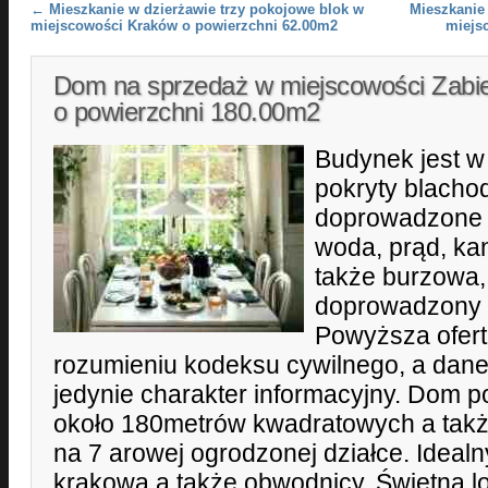
Post navigation
←
Mieszkanie w dzierżawie trzy pokojowe blok w
Mieszkanie
miejscowości Kraków o powierzchni 62.00m2
miejs
Dom na sprzedaż w miejscowości Zabi
o powierzchni 180.00m2
Budynek jest w
pokryty blach
doprowadzone 
woda, prąd, kan
także burzowa, 
doprowadzony n
Powyższa oferta
rozumieniu kodeksu cywilnego, a dane
jedynie charakter informacyjny. Dom 
około 180metrów kwadratowych a takż
na 7 arowej ogrodzonej działce. Idealn
krakowa a także obwodnicy. Świetna lo