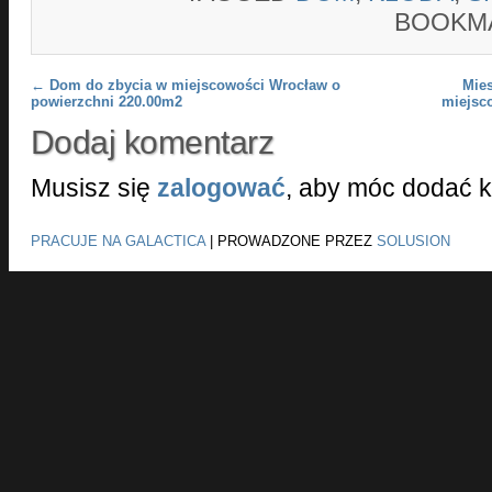
BOOKM
Post navigation
←
Dom do zbycia w miejscowości Wrocław o
Mie
powierzchni 220.00m2
miejsc
Dodaj komentarz
Musisz się
zalogować
, aby móc dodać 
PRACUJE NA GALACTICA
|
PROWADZONE PRZEZ
SOLUSION