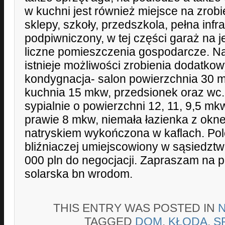
w kuchni jest również miejsce na zrobi
sklepy, szkoły, przedszkola, pełna infr
podpiwniczony, w tej części garaż na
liczne pomieszczenia gospodarcze. N
istnieje możliwości zrobienia dodatko
kondygnacja- salon powierzchnia 30 m
kuchnia 15 mkw, przedsionek oraz wc. 
sypialnie o powierzchni 12, 11, 9,5 mk
prawie 8 mkw, niemała łazienka z okn
natryskiem wykończona w kaflach. Po
bliźniaczej umiejscowiony w sąsiedztw
000 pln do negocjacji. Zapraszam na 
solarska bn wrodom.
THIS ENTRY WAS POSTED IN
TAGGED
DOM
,
KŁODA
,
S