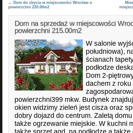
Post navigation
←
Dom do zbycia w miejscowości Wrocław o
Mie
powierzchni 220.00m2
miejsc
Dom na sprzedaż w miejscowości Wroc
powierzchni 215.00m2
W salonie wyjśc
południowa), n
ścianach tapet
podłodze deska
Dom 2-piętrowy
dachem z roku
zagospodarowan
powierzchni399 mkw. Budynek znajduje 
okien widzimy zieleń jest cisza oraz s
dobry dojazd do centrum. Zaletą domu 
także ogrzewanie miejskie. W kuchni 
także sprzęt agd, na podłodze a także