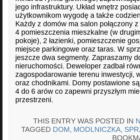
jego infrastruktury. Układ wnętrz posi
użytkownikom wygodę a także codzienn
Każdy z domów ma salon połączony z k
4 pomieszczenia mieszkalne (w drugim
pokoje), 2 łazienki, pomieszczenie g
miejsce parkingowe oraz taras. W spr
jeszcze dwa segmenty. Zapraszamy do
nieruchomości. Deweloper zadbał rów
zagospodarowanie terenu inwestycji, 
oraz chodnikami. Domy postawione są
4 do 6 arów co zapewni przyszłym mi
przestrzeni.
THIS ENTRY WAS POSTED IN
TAGGED
DOM
,
MODLNICZKA
,
SPR
BOOKM