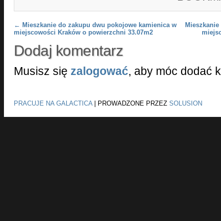
Post navigation
←
Mieszkanie do zakupu dwu pokojowe kamienica w
Mieszkanie
miejscowości Kraków o powierzchni 33.07m2
miejs
Dodaj komentarz
Musisz się
zalogować
, aby móc dodać 
PRACUJE NA GALACTICA
|
PROWADZONE PRZEZ
SOLUSION