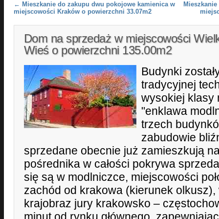
Post navigation
←
Mieszkanie do zakupu dwu pokojowe kamienica w
Mieszkanie
miejscowości Kraków o powierzchni 33.07m2
miejs
Dom na sprzedaż w miejscowości Wiel
Wieś o powierzchni 135.00m2
Budynki zosta
tradycyjnej tec
wysokiej klasy 
"enklawa modln
trzech budynkó
zabudowie bliź
sprzedane obecnie już zamieszkują na
pośrednika w całości pokrywa sprzeda
się są w modlniczce, miejscowości poł
zachód od krakowa (kierunek olkusz
krajobraz jury krakowsko – częstochow
minut od rynku głównego, zapewniając