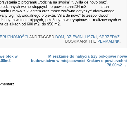
zystania z programu „rodzina na swoim” *. „villa de novo oraz”,
jednorodzinnych wolno stojących o powierzchni204 m2. stan
pisaniu umowy z klientem oraz może zarówno dotyczyć oferowanego
wany wg indywidualnego projektu. Villa de novo" to zespół dwóch
dzinnych wolno stojących, położonych w kryspinowie, realizowanych w
na działkach od 600 m2 do 950 m2.
IERUCHOMOŚCI
AND TAGGED
DOM
,
DZIEWIN
,
LISZKI
,
SPRZEDAŻ
.
BOOKMARK THE
PERMALINK
.
we blok w
Mieszkanie do nabycia trzy pokojowe nowe
3.00m2
budownictwo w miejscowości Kraków o powierzchni
78.00m2
→
omentarz.