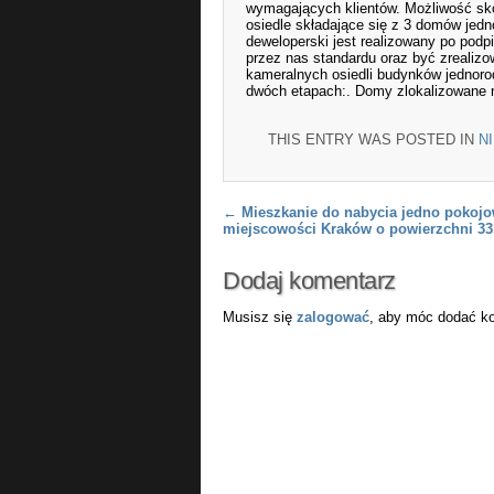
wymagających klientów. Możliwość skor
osiedle składające się z 3 domów 
deweloperski jest realizowany po pod
przez nas standardu oraz być zrealizo
kameralnych osiedli budynków jednoro
dwóch etapach:. Domy zlokalizowane 
THIS ENTRY WAS POSTED IN
N
Post navigation
←
Mieszkanie do nabycia jedno pokojo
miejscowości Kraków o powierzchni 3
Dodaj komentarz
Musisz się
zalogować
, aby móc dodać k