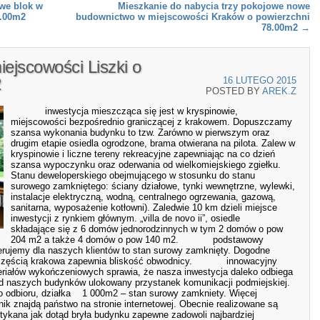
we blok w
Mieszkanie do nabycia trzy pokojowe nowe
3.00m2
budownictwo w miejscowości Kraków o powierzchni
78.00m2
→
ejscowości Liszki o
2
16 LUTEGO 2015
POSTED BY
AREK.Z
inwestycja mieszcząca się jest w kryspinowie,
miejscowości bezpośrednio graniczącej z krakowem. Dopuszczamy
szansa wykonania budynku to tzw. Zarówno w pierwszym oraz
drugim etapie osiedla ogrodzone, brama otwierana na pilota. Zalew w
kryspinowie i liczne tereny rekreacyjne zapewniając na co dzień
szansa wypoczynku oraz oderwania od wielkomiejskiego zgiełku.
Stanu deweloperskiego obejmującego w stosunku do stanu
surowego zamkniętego: ściany działowe, tynki wewnętrzne, wylewki,
instalacje elektryczną, wodną, centralnego ogrzewania, gazową,
sanitarna, wyposażenie kotłowni). Zaledwie 10 km dzieli miejsce
inwestycji z rynkiem głównym. „villa de novo ii”, osiedle
składające się z 6 domów jednorodzinnych w tym 2 domów o pow
204 m2 a także 4 domów o pow 140 m2. podstawowy
erujemy dla naszych klientów to stan surowy zamknięty. Dogodne
ą częścią krakowa zapewnia bliskość obwodnicy. innowacyjny
teriałów wykończeniowych sprawia, że nasza inwestycja daleko odbiega
d naszych budynków ulokowany przystanek komunikacji podmiejskiej.
do odbioru, działka 1 000m2 – stan surowy zamkniety. Więcej
ennik znajdą państwo na stronie internetowej. Obecnie realizowane są
tykana jak dotąd bryła budynku zapewne zadowoli najbardziej