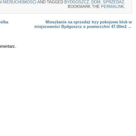
IN
NIERUCHOMOŚCI
AND TAGGED
BYDGOSZCZ
,
DOM
,
SPRZEDAŻ
.
BOOKMARK THE
PERMALINK
.
elka
Mieszkanie na sprzedaż trzy pokojowe blok w
miejscowości Bydgoszcz o powierzchni 47.00m2
→
omentarz.