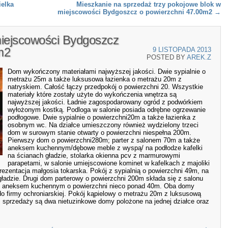
elka
Mieszkanie na sprzedaż trzy pokojowe blok w
miejscowości Bydgoszcz o powierzchni 47.00m2
→
iejscowości Bydgoszcz
m2
9 LISTOPADA 2013
POSTED BY
AREK.Z
Dom wykończony materiałami najwyższej jakości. Dwie sypialnie o
metrażu 25m a także luksusowa łazienka o metrażu 20m z
natryskiem. Całość łączy przedpokój o powierzchni 20. Wszystkie
materiały które zostały użyte do wykończenia wnętrza są
najwyższej jakości. Ładnie zagospodarowany ogród z podwórkiem
wyłożonym kostką. Podloga w salonie posiada odrębne ogrzewanie
podłogowe. Dwie sypialnie o powierzchni20m a także łazienka z
osobnym wc. Na działce umieszczony również wydzielony trzeci
dom w surowym stanie otwarty o powierzchni niespełna 200m.
Pierwszy dom o powierzchni280m; parter z salonem 70m a także
aneksem kuchennym/dębowe meble z wyspą/ na podłodze kafelki
na ścianach gładzie, stolarka okienna pcv z marmurowymi
parapetami, w salonie umiejscowione kominet w kafelkach z majoliki
rezentacja małgosia tokarska. Pokój z sypialnią o powierzchni 49m, na
ładzie. Drugi dom parterowy o powierzchni 200m składa się z salonu
i z aneksem kuchennym o powierzchni nieco ponad 40m. Oba domy
o firmy ochroniarskiej. Pokój kąpielowy o metrażu 20m z luksusową
przedaży są dwa nietuzinkowe domy polożone na jednej działce oraz