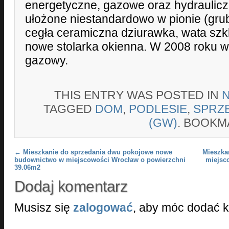
energetyczne, gazowe oraz hydraulicz
ułożone niestandardowo w pionie (grub
cegła ceramiczna dziurawka, wata szkla
nowe stolarka okienna. W 2008 roku 
gazowy.
THIS ENTRY WAS POSTED IN
TAGGED
DOM
,
PODLESIE
,
SPRZ
(GW)
. BOOKM
Post navigation
←
Mieszkanie do sprzedania dwu pokojowe nowe
Mieszka
budownictwo w miejscowości Wrocław o powierzchni
miejsc
39.06m2
Dodaj komentarz
Musisz się
zalogować
, aby móc dodać 