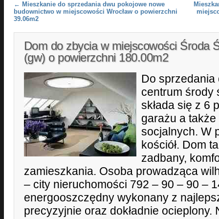
Post navigation
←
Mieszkanie do sprzedania dwu pokojowe nowe
Mieszka
budownictwo w miejscowości Wrocław o powierzchni
miejsc
39.06m2
Dom do zbycia w miejscowości Środa 
(gw) o powierzchni 180.00m2
Do sprzedania
centrum środy 
składa się z 6 p
garażu a takż
socjalnych. W p
kościół. Dom ta
zadbany, komf
zamieszkania. Osoba prowadząca wilh
– city nieruchomości 792 – 90 – 90 – 
energooszczędny wykonany z najlepsz
precyzyjnie oraz dokładnie ocieplony. 