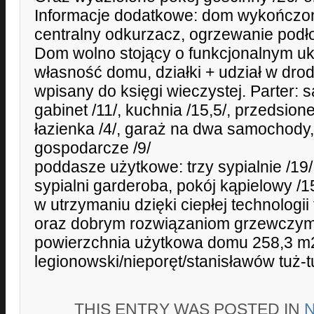
Informacje dodatkowe: dom wykończo
centralny odkurzacz, ogrzewanie podł
Dom wolno stojący o funkcjonalnym uk
własność domu, działki + udział w dro
wpisany do księgi wieczystej. Parter: s
gabinet /11/, kuchnia /15,5/, przedsione
łazienka /4/, garaż na dwa samochody
gospodarcze /9/
poddasze użytkowe: trzy sypialnie /19/
sypialni garderoba, pokój kąpielowy 
w utrzymaniu dzięki ciepłej technolog
oraz dobrym rozwiązaniom grzewczy
powierzchnia użytkowa domu 258,3 m
legionowski/nieporęt/stanisławów tuż-
THIS ENTRY WAS POSTED IN