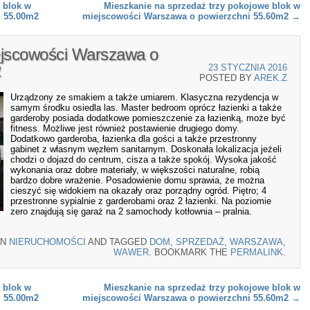
 blok w
Mieszkanie na sprzedaż trzy pokojowe blok w
i 55.00m2
miejscowości Warszawa o powierzchni 55.60m2
→
jscowości Warszawa o
2
23 STYCZNIA 2016
POSTED BY
AREK.Z
Urządzony ze smakiem a także umiarem. Klasyczna rezydencja w
samym środku osiedla las. Master bedroom oprócz łazienki a także
garderoby posiada dodatkowe pomieszczenie za łazienką, może być
fitness. Możliwe jest również postawienie drugiego domy.
Dodatkowo garderoba, łazienka dla gości a także przestronny
gabinet z własnym węzłem sanitarnym. Doskonała lokalizacja jeżeli
chodzi o dojazd do centrum, cisza a także spokój. Wysoka jakość
wykonania oraz dobre materiały, w większości naturalne, robią
bardzo dobre wrażenie. Posadowienie domu sprawia, że można
cieszyć się widokiem na okazały oraz porządny ogród. Piętro; 4
przestronne sypialnie z garderobami oraz 2 łazienki. Na poziomie
zero znajdują się garaż na 2 samochody kotłownia – pralnia.
IN
NIERUCHOMOŚCI
AND TAGGED
DOM
,
SPRZEDAŻ
,
WARSZAWA
,
WAWER
. BOOKMARK THE
PERMALINK
.
 blok w
Mieszkanie na sprzedaż trzy pokojowe blok w
i 55.00m2
miejscowości Warszawa o powierzchni 55.60m2
→