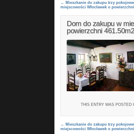
Post navigation
←
Mieszkanie do zakupu trzy pokojowe
miejscowości Włocławek o powierzchn
Dom do zakupu w mie
powierzchni 461.50m
THIS ENTRY WAS POSTED 
Post navigation
←
Mieszkanie do zakupu trzy pokojowe
miejscowości Włocławek o powierzchn