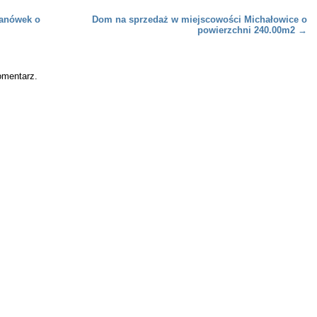
lanówek o
Dom na sprzedaż w miejscowości Michałowice o
powierzchni 240.00m2
→
omentarz.