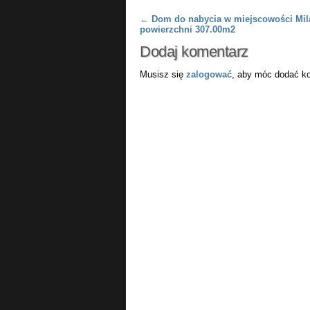
Post navigation
←
Dom do nabycia w miejscowości Mi
powierzchni 307.00m2
Dodaj komentarz
Musisz się
zalogować
, aby móc dodać k