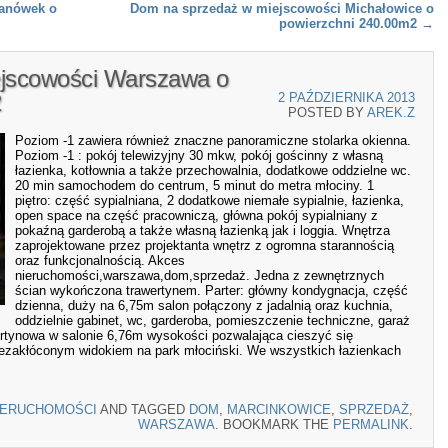
lanówek o
Dom na sprzedaż w miejscowości Michałowice o
powierzchni 240.00m2
→
jscowości Warszawa o
2
2 PAŹDZIERNIKA 2013
POSTED BY
AREK.Z
Poziom -1 zawiera również znaczne panoramiczne stolarka okienna.
Poziom -1 : pokój telewizyjny 30 mkw, pokój gościnny z własną
łazienka, kotłownia a także przechowalnia, dodatkowe oddzielne wc.
20 min samochodem do centrum, 5 minut do metra młociny. 1
piętro: część sypialniana, 2 dodatkowe niemałe sypialnie, łazienka,
open space na część pracowniczą, główna pokój sypialniany z
pokaźną garderobą a także własną łazienką jak i loggia. Wnętrza
zaprojektowane przez projektanta wnętrz z ogromna starannością
oraz funkcjonalnością. Akces
nieruchomości,warszawa,dom,sprzedaż. Jedna z zewnętrznych
ścian wykończona trawertynem. Parter: główny kondygnacja, część
dzienna, duży na 6,75m salon połączony z jadalnią oraz kuchnia,
oddzielnie gabinet, wc, garderoba, pomieszczenie techniczne, garaż
rtynowa w salonie 6,76m wysokości pozwalająca cieszyć się
iezakłóconym widokiem na park młociński. We wszystkich łazienkach
IERUCHOMOŚCI
AND TAGGED
DOM
,
MARCINKOWICE
,
SPRZEDAŻ
,
WARSZAWA
. BOOKMARK THE
PERMALINK
.