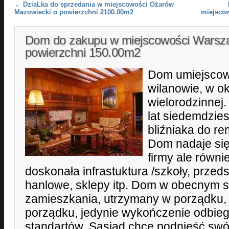
Post navigation
←
DziaLka do sprzedania w miejscowości Ożarów
Mazowiecki o powierzchni 2100.00m2
miejsco
Dom do zakupu w miejscowości Warsz
powierzchni 150.00m2
Dom umiejscow
wilanowie, w o
wielorodzinnej
lat siedemdzies
bliźniaka do r
Dom nadaje się
firmy ale równi
doskonała infrastuktura /szkoły, przeds
hanlowe, sklepy itp. Dom w obecnym st
zamieszkania, utrzymany w porządku,
porządku, jedynie wykończenie odbie
standartów. Sąsiad chce podnieść swój