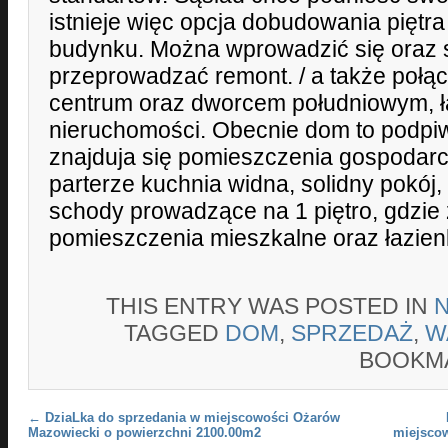
istnieje więc opcja dobudowania piętr
budynku. Można wprowadzić się oraz 
przeprowadzać remont. / a także połą
centrum oraz dworcem południowym, ła
nieruchomości. Obecnie dom to podpi
znajduja się pomieszczenia gospodarc
parterze kuchnia widna, solidny pokój, 
schody prowadzące na 1 piętro, gdzie 
pomieszczenia mieszkalne oraz łazien
THIS ENTRY WAS POSTED IN
TAGGED
DOM
,
SPRZEDAŻ
,
W
BOOKM
Post navigation
←
DziaLka do sprzedania w miejscowości Ożarów
Mazowiecki o powierzchni 2100.00m2
miejsco