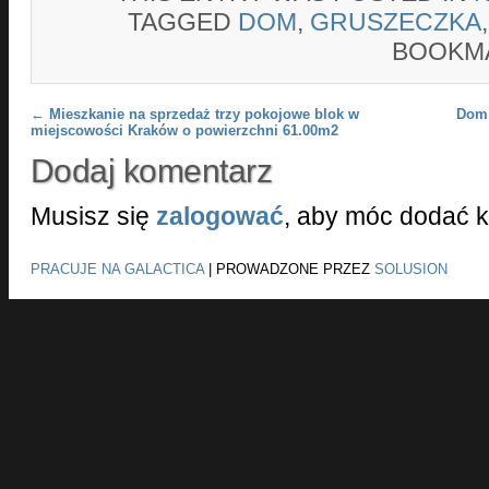
TAGGED
DOM
,
GRUSZECZKA
BOOKM
Post navigation
←
Mieszkanie na sprzedaż trzy pokojowe blok w
Dom 
miejscowości Kraków o powierzchni 61.00m2
Dodaj komentarz
Musisz się
zalogować
, aby móc dodać 
PRACUJE NA GALACTICA
|
PROWADZONE PRZEZ
SOLUSION