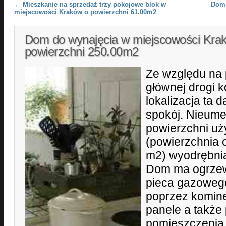
Post navigation
←
Mieszkanie na sprzedaż trzy pokojowe blok w
Dom 
miejscowości Kraków o powierzchni 61.00m2
Dom do wynajęcia w miejscowości Kra
powierzchni 250.00m2
Ze względu na 
głównej drogi 
lokalizacja ta d
spokój. Nieum
powierzchni uż
(powierzchnia 
m2) wyodrębnia
Dom ma ogrzew
pieca gazowego
poprzez komin
panele a także 
pomieszczenia