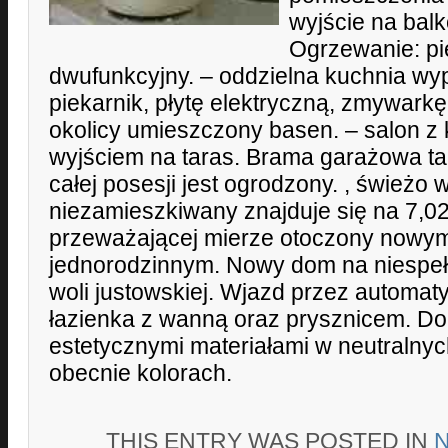
wyjście na balk
Ogrzewanie: p
dwufunkcyjny. – oddzielna kuchnia w
piekarnik, płytę elektryczną, zmywarkę,
okolicy umieszczony basen. – salon z
wyjściem na taras. Brama garażowa tak
całej posesji jest ogrodzony. , świeżo
niezamieszkiwany znajduje się na 7,02
przeważającej mierze otoczony now
jednorodzinnym. Nowy dom na niespełn
woli justowskiej. Wjazd przez automat
łazienka z wanną oraz prysznicem. D
estetycznymi materiałami w neutralny
obecnie kolorach.
THIS ENTRY WAS POSTED IN