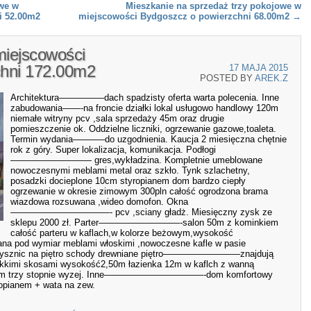
we w
Mieszkanie na sprzedaż trzy pokojowe w
i 52.00m2
miejscowości Bydgoszcz o powierzchni 68.00m2
→
iejscowości
chni 172.00m2
17 MAJA 2015
POSTED BY
AREK.Z
Architektura—————dach spadzisty oferta warta polecenia. Inne
zabudowania——-na froncie działki lokal usługowo handlowy 120m
niemałe witryny pcv ,sala sprzedaży 45m oraz drugie
pomieszczenie ok. Oddzielne liczniki, ogrzewanie gazowe,toaleta.
Termin wydania———–do uzgodnienia. Kaucja 2 miesięczna chętnie
rok z góry. Super lokalizacja, komunikacja. Podłogi
————————— gres,wykładzina. Kompletnie umeblowane
nowoczesnymi meblami metal oraz szkło. Tynk szlachetny,
posadzki docieplone 10cm styropianem dom bardzo ciepły
ogrzewanie w okresie zimowym 300pln całość ogrodzona brama
wiazdowa rozsuwana ,wideo domofon. Okna
———————————- pcv ,sciany gładż. Miesięczny zysk ze
sklepu 2000 zł. Parter—————————-salon 50m z kominkiem
całość parteru w kaflach,w kolorze beżowym,wysokość
na pod wymiar meblami włoskimi ,nowoczesne kafle w pasie
 prysznic na piętro schody drewniane piętro————————–znajdują
ekkimi skosami wysokość2,50m łazienka 12m w kaflch z wanną
,. 70m trzy stopnie wyzej. Inne———————————-dom komfortowy
opianem + wata na zew.