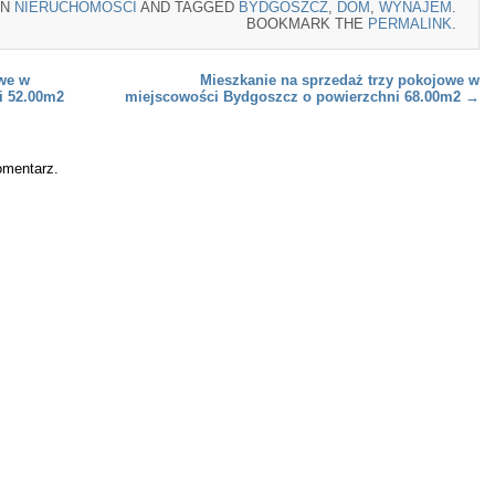
IN
NIERUCHOMOŚCI
AND TAGGED
BYDGOSZCZ
,
DOM
,
WYNAJEM
.
BOOKMARK THE
PERMALINK
.
we w
Mieszkanie na sprzedaż trzy pokojowe w
i 52.00m2
miejscowości Bydgoszcz o powierzchni 68.00m2
→
omentarz.