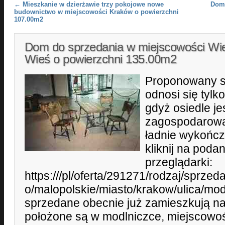
Post navigation
←
Mieszkanie w dzierżawie trzy pokojowe nowe
Dom 
budownictwo w miejscowości Kraków o powierzchni
107.00m2
Dom do sprzedania w miejscowości Wi
Wieś o powierzchni 135.00m2
Proponowany s
odnosi się tylk
gdyż osiedle jes
zagospodarowa
ładnie wykończ
kliknij na podan
przeglądarki:
https:///pl/oferta/291271/rodzaj/sprz
o/malopolskie/miasto/krakow/ulica/mod
sprzedane obecnie już zamieszkują 
położone są w modlniczce, miejscowoś