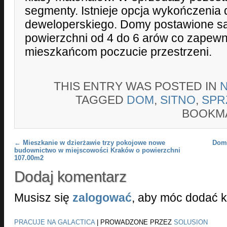
segmenty. Istnieje opcja wykończenia 
deweloperskiego. Domy postawione są
powierzchni od 4 do 6 arów co zapewn
mieszkańcom poczucie przestrzeni.
THIS ENTRY WAS POSTED IN
TAGGED
DOM
,
SITNO
,
SPR
BOOKM
Post navigation
←
Mieszkanie w dzierżawie trzy pokojowe nowe
Dom 
budownictwo w miejscowości Kraków o powierzchni
107.00m2
Dodaj komentarz
Musisz się
zalogować
, aby móc dodać 
PRACUJE NA GALACTICA
|
PROWADZONE PRZEZ
SOLUSION