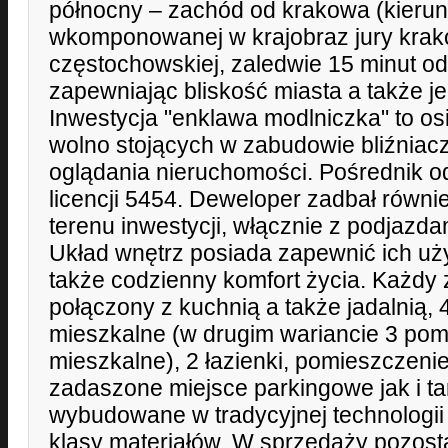
północny – zachód od krakowa (kierun
wkomponowanej w krajobraz jury kra
częstochowskiej, zaledwie 15 minut o
zapewniając bliskość miasta a także jeg
Inwestycja "enklawa modlniczka" to o
wolno stojących w zabudowie bliźniac
oglądania nieruchomości. Pośrednik o
licencji 5454. Deweloper zadbał równ
terenu inwestycji, włącznie z podjazd
Układ wnętrz posiada zapewnić ich u
także codzienny komfort życia. Każdy
połączony z kuchnią a także jadalnią,
mieszkalne (w drugim wariancie 3 po
mieszkalne), 2 łazienki, pomieszczeni
zadaszone miejsce parkingowe jak i ta
wybudowane w tradycyjnej technologii 
klasy materiałów. W sprzedaży pozost