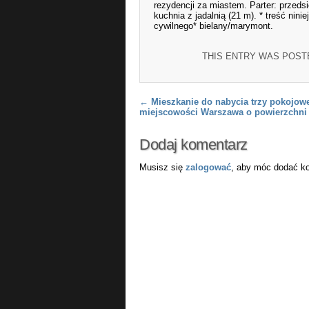
rezydencji za miastem. Parter: przeds
kuchnia z jadalnią (21 m). * treść nin
cywilnego* bielany/marymont.
THIS ENTRY WAS POST
Post navigation
←
Mieszkanie do nabycia trzy pokojow
miejscowości Warszawa o powierzchni
Dodaj komentarz
Musisz się
zalogować
, aby móc dodać k