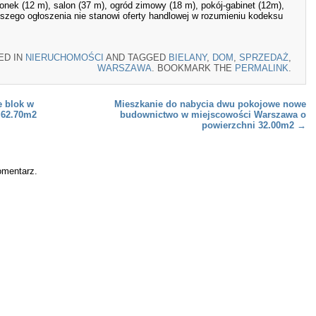
ionek (12 m), salon (37 m), ogród zimowy (18 m), pokój-gabinet (12m),
iejszego ogłoszenia nie stanowi oferty handlowej w rozumieniu kodeksu
ED IN
NIERUCHOMOŚCI
AND TAGGED
BIELANY
,
DOM
,
SPRZEDAŻ
,
WARSZAWA
. BOOKMARK THE
PERMALINK
.
e blok w
Mieszkanie do nabycia dwu pokojowe nowe
 62.70m2
budownictwo w miejscowości Warszawa o
powierzchni 32.00m2
→
omentarz.