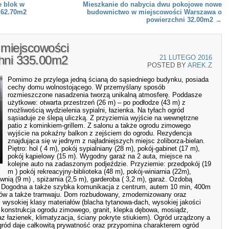
e blok w
Mieszkanie do nabycia dwu pokojowe nowe
 62.70m2
budownictwo w miejscowości Warszawa o
powierzchni 32.00m2
→
miejscowości
hni 335.00m2
21 LUTEGO 2016
POSTED BY
AREK.Z
Pomimo że przylega jedną ścianą do sąsiedniego budynku, posiada
cechy domu wolnostojącego. W przemyślany sposób
rozmieszczone nasadzenia tworzą unikalną atmosferę. Poddasze
użytkowe: otwarta przestrzeń (26 m) – po podłodze (43 m) z
możliwością wydzielenia sypialni, łazienka. Na tyłach ogród
sąsiaduje ze ślepą uliczką. Z przyziemia wyjście na wewnętrzne
patio z kominkiem-grillem. Z salonu a także ogrodu zimowego
wyjście na pokaźny balkon z zejściem do ogrodu. Rezydencja
znajdująca się w jednym z najładniejszych miejsc żoliborza-bielan.
Piętro: hol ( 4 m), pokój sypialniany (28 m), pokój-gabinet (17 m),
pokój kąpielowy (15 m). Wygodny garaż na 2 auta, miejsce na
kolejne auto na zadaszonym podjeździe. Przyziemie: przedpokój (19
m ) pokój rekreacyjny-biblioteka (48 m), pokój-winiarnia (22m),
ownią (9 m) , spiżarnia (2,5 m), garderoba ( 3,2 m), garaż. Ozdobą
y. Dogodna a także szybka komunikacja z centrum, autem 10 min, 400m
usów a także tramwaju. Dom rozbudowany, zmodernizowany oraz
 wysokiej klasy materiałów (blacha tytanowa-dach, wysokiej jakości
 konstrukcja ogrodu zimowego, granit, klepka dębowa, mosiądz,
z łazienek, klimatyzacja, ściany pokryte stiukiem). Ogród urządzony a
gród daje całkowitą prywatność oraz przypomina charakterem ogród