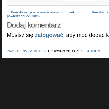
Post navigation
←
Dom do nabycia w miejscowości Łomianki o
Mieszkanie
powierzchni 220.00m2
Dodaj komentarz
Musisz się
zalogować
, aby móc dodać 
PRACUJE NA GALACTICA
|
PROWADZONE PRZEZ
SOLUSION