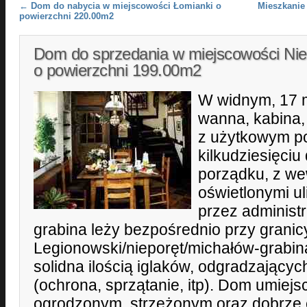
Post navigation
←
Dom do nabycia w miejscowości Łomianki o
Mieszkanie
powierzchni 220.00m2
Dom do sprzedania w miejscowości Nie
o powierzchni 199.00m2
W widnym, 17 
wanna, kabina,
z użytkowym p
kilkudziesięci
porządku, z w
oświetlonymi u
przez administr
grabina leży bezpośrednio przy grani
Legionowski/nieporęt/michałów-grabina.
solidna ilością iglaków, odgradzającyc
(ochrona, sprzątanie, itp). Dom umiej
ogrodzonym, strzeżonym oraz dobrze 