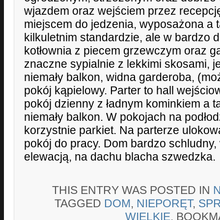
wjazdem oraz wejściem przez recepcj
miejscem do jedzenia, wyposażona a 
kilkuletnim standardzie, ale w bardzo 
kotłownia z piecem grzewczym oraz ga
znaczne sypialnie z lekkimi skosami, 
niemały balkon, widna garderoba, (moż
pokój kąpielowy. Parter to hall wejścio
pokój dzienny z ładnym kominkiem a t
niemały balkon. W pokojach na podło
korzystnie parkiet. Na parterze uloko
pokój do pracy. Dom bardzo schludny,
elewacją, na dachu blacha szwedzka.
THIS ENTRY WAS POSTED IN
TAGGED
DOM
,
NIEPORĘT
,
SP
WIELKIE
. BOOKM