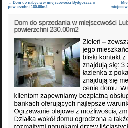
Post navigation
←
Dom do nabycia w miejscowości Bydgoszcz o
Mie
powierzchni 160.00m2
miejscow
Dom do sprzedania w miejscowości Lub
powierzchni 230.00m2
Zieleń – zewsz
jego mieszkańc
bliski kontakt z
znajdują się: 3
łazienka z pok
znajdują się me
cenie domu. W
klientom zapewniamy bezpłatną obsłu
bankach oferujących najlepsze warunk
Ogrzewanie olejowe z możliwością zm
Działka wokół domu ogrodzona a tak
rozmaitymi gatunkami drzew liściastych