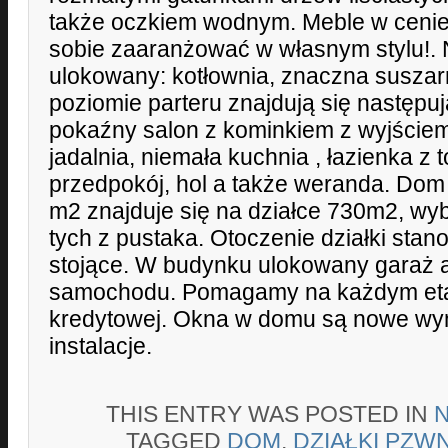
także oczkiem wodnym. Meble w ceni
sobie zaaranżować w własnym stylu!. 
ulokowany: kotłownia, znaczna suszarn
poziomie parteru znajdują się następu
pokaźny salon z kominkiem z wyjście
jadalnia, niemała kuchnia , łazienka z 
przedpokój, hol a także weranda. Dom
m2 znajduje się na działce 730m2, wy
tych z pustaka. Otoczenie działki sta
stojące. W budynku ulokowany garaż a
samochodu. Pomagamy na każdym eta
kredytowej. Okna w domu są nowe wy
instalacje.
THIS ENTRY WAS POSTED IN
TAGGED
DOM
,
DZIAŁKI PZW