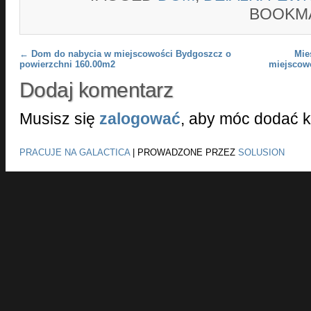
BOOKM
Post navigation
←
Dom do nabycia w miejscowości Bydgoszcz o
Mie
powierzchni 160.00m2
miejscow
Dodaj komentarz
Musisz się
zalogować
, aby móc dodać 
PRACUJE NA GALACTICA
|
PROWADZONE PRZEZ
SOLUSION