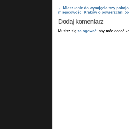
Post navigation
←
Mieszkanie do wynajęcia trzy pokoj
miejscowości Kraków o powierzchni 5
Dodaj komentarz
Musisz się
zalogować
, aby móc dodać k