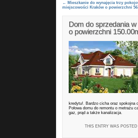
Post navigation
←
Mieszkanie do wynajęcia trzy pokoj
miejscowości Kraków o powierzchni 5
Dom do sprzedania w
o powierzchni 150.00
kredytu!. Bardzo cicha oraz spokojna 
Połowa domu do remontu o metrażu cał
gaz, prąd a także kanalizacja.
THIS ENTRY WAS POSTED