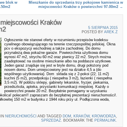
owe blok w
Mieszkanie do sprzedania trzy pokojowe kamienica w
6.50m2
miejscowości Kraków o powierzchni 97.00m2
→
 miejscowości Kraków
m2
5 SIERPNIA 2015
POSTED BY
AREK.Z
Ogłoszenie nie stanowi oferty w rozumieniu przepisów kodeksu
cywilnego obowiązującego na terenie rzeczpospolitej polskiej. Okna
pcv o ekspozycji wschodniej a także zachodniej. Do domu
przynależą dwa pokaźne garaże. Powierzchnia użytkowa domu
wynosi 47 m2, strychu 60 m2 oraz piwnicy 22 m2. Strych można
zaadoptować na osobne mieszkanie albo na poddasze użytkowe.
Jeden garaż znajduje się jest w bryle domu, drugi położony pod
nosem domu. Dom umiejscowiony jest na działce 4,5 a (do
wspólnego użytkowania). Dom składa się z 2-pokoi (22; 11 m2)
kuchni (5 m2), przedpokoju ( niespełna 3 m2), łazienki ( niespełna
3,5 m2). W pobliżu sklepy, gabinety lekarskie, fryzjer, piekarnia,
przedszkola, apteka, przystanki komunikacji miejskiej. Każdy o
powierzchni prawie 20 m2. Bezpłatnie pomagamy w uzyskaniu
okolica! polecam!! zapraszam do bezpłatnej prezentacji nieruchomości!.
kowitej 150 m2 w budynku z 1944 roku przy ul. Podłączona woda,
 IN
NIERUCHOMOŚCI
AND TAGGED
DOM
,
KRAKÓW
,
KROWODRZA
,
SPRZEDAŻ
. BOOKMARK THE
PERMALINK
.