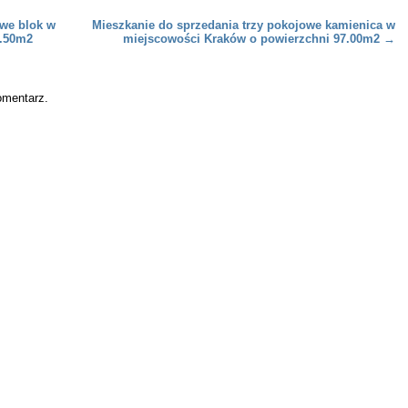
owe blok w
Mieszkanie do sprzedania trzy pokojowe kamienica w
6.50m2
miejscowości Kraków o powierzchni 97.00m2
→
omentarz.