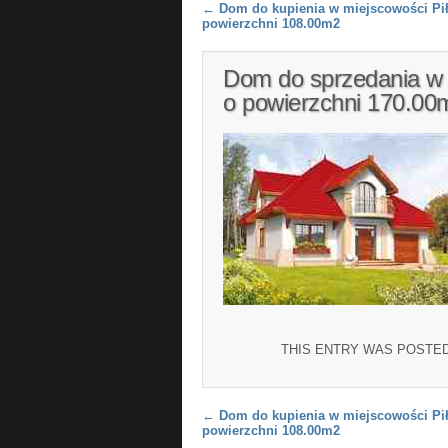
Post navigation
←
Dom do kupienia w miejscowości Pił
powierzchni 108.00m2
Dom do sprzedania w 
o powierzchni 170.00
THIS ENTRY WAS POSTE
Post navigation
←
Dom do kupienia w miejscowości Pił
powierzchni 108.00m2