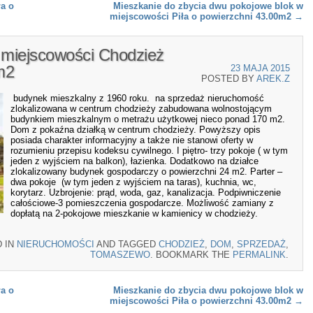
a o
Mieszkanie do zbycia dwu pokojowe blok w
miejscowości Piła o powierzchni 43.00m2
→
miejscowości Chodzież
m2
23 MAJA 2015
POSTED BY
AREK.Z
budynek mieszkalny z 1960 roku. na sprzedaż nieruchomość
zlokalizowana w centrum chodzieży zabudowana wolnostojącym
budynkiem mieszkalnym o metrażu użytkowej nieco ponad 170 m2.
Dom z pokaźna działką w centrum chodzieży. Powyższy opis
posiada charakter informacyjny a także nie stanowi oferty w
rozumieniu przepisu kodeksu cywilnego. I piętro- trzy pokoje ( w tym
jeden z wyjściem na balkon), łazienka. Dodatkowo na działce
zlokalizowany budynek gospodarczy o powierzchni 24 m2. Parter –
dwa pokoje (w tym jeden z wyjściem na taras), kuchnia, wc,
korytarz. Uzbrojenie: prąd, woda, gaz, kanalizacja. Podpiwniczenie
całościowe-3 pomieszczenia gospodarcze. Możliwość zamiany z
dopłatą na 2-pokojowe mieszkanie w kamienicy w chodzieży.
D IN
NIERUCHOMOŚCI
AND TAGGED
CHODZIEŻ
,
DOM
,
SPRZEDAŻ
,
TOMASZEWO
. BOOKMARK THE
PERMALINK
.
a o
Mieszkanie do zbycia dwu pokojowe blok w
miejscowości Piła o powierzchni 43.00m2
→