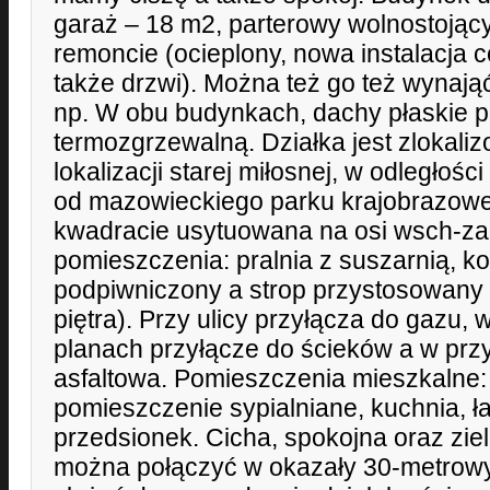
garaż – 18 m2, parterowy wolnostojąc
remoncie (ocieplony, nowa instalacja 
także drzwi). Można też go też wynają
np. W obu budynkach, dachy płaskie p
termozgrzewalną. Działka jest zlokali
lokalizacji starej miłosnej, w odległoś
od mazowieckiego parku krajobrazowe
kwadracie usytuowana na osi wsch-zac
pomieszczenia: pralnia z suszarnią, ko
podpiwniczony a strop przystosowany
piętra). Przy ulicy przyłącza do gazu, 
planach przyłącze do ścieków a w prz
asfaltowa. Pomieszczenia mieszkalne: 
pomieszczenie sypialniane, kuchnia, ł
przedsionek. Cicha, spokojna oraz zie
można połączyć w okazały 30-metrow