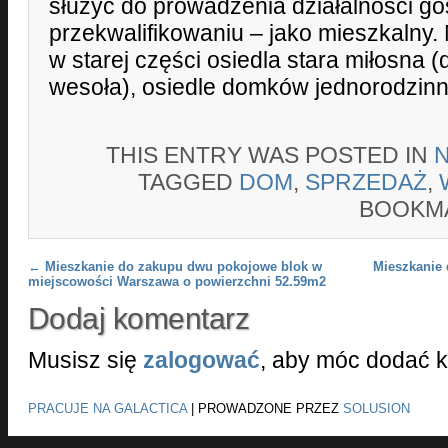
służyć do prowadzenia działalności go
przekwalifikowaniu – jako mieszkalny
w starej części osiedla stara miłosna 
wesoła), osiedle domków jednorodzinn
THIS ENTRY WAS POSTED IN
TAGGED
DOM
,
SPRZEDAŻ
,
BOOKM
Post navigation
←
Mieszkanie do zakupu dwu pokojowe blok w
Mieszkanie 
miejscowości Warszawa o powierzchni 52.59m2
Dodaj komentarz
Musisz się
zalogować
, aby móc dodać 
PRACUJE NA GALACTICA
|
PROWADZONE PRZEZ
SOLUSION