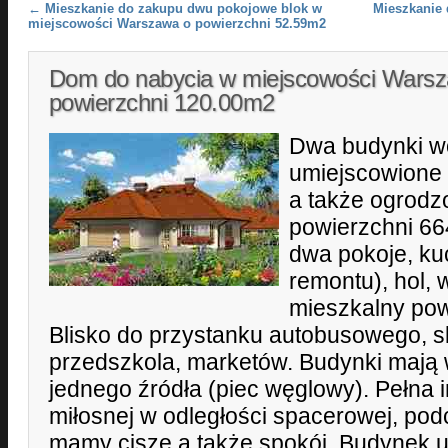
Post navigation
←
Mieszkanie do zakupu dwu pokojowe blok w
Mieszkanie 
miejscowości Warszawa o powierzchni 52.59m2
Dom do nabycia w miejscowości Wars
powierzchni 120.00m2
Dwa budynki w
umiejscowione
a także ogrodzo
powierzchni 66
dwa pokoje, kuc
remontu), hol, 
mieszkalny pow
Blisko do przystanku autobusowego, s
przedszkola, marketów. Budynki mają
jednego źródła (piec węglowy). Pełna in
miłosnej w odległości spacerowej, pod
mamy ciszę a także spokój. Budynek 