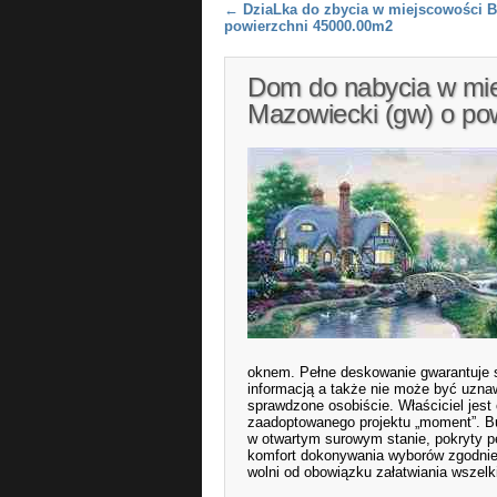
Post navigation
←
DziaLka do zbycia w miejscowości 
powierzchni 45000.00m2
Dom do nabycia w mi
Mazowiecki (gw) o po
oknem. Pełne deskowanie gwarantuje st
informacją a także nie może być uznaw
sprawdzone osobiście. Właściciel jest
zaadoptowanego projektu „moment”. Bu
w otwartym surowym stanie, pokryty 
komfort dokonywania wyborów zgodnie 
wolni od obowiązku załatwiania wszelk