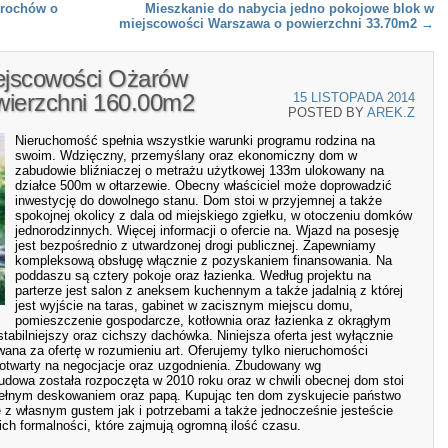
Brochów o
Mieszkanie do nabycia jedno pokojowe blok w
miejscowości Warszawa o powierzchni 33.70m2
→
ejscowości Ożarów
wierzchni 160.00m2
15 LISTOPADA 2014
POSTED BY
AREK.Z
Nieruchomość spełnia wszystkie warunki programu rodzina na
swoim. Wdzięczny, przemyślany oraz ekonomiczny dom w
zabudowie bliźniaczej o metrażu użytkowej 133m ulokowany na
działce 500m w ołtarzewie. Obecny właściciel może doprowadzić
inwestycję do dowolnego stanu. Dom stoi w przyjemnej a także
spokojnej okolicy z dala od miejskiego zgiełku, w otoczeniu domków
jednorodzinnych. Więcej informacji o ofercie na. Wjazd na posesję
jest bezpośrednio z utwardzonej drogi publicznej. Zapewniamy
kompleksową obsługę włącznie z pozyskaniem finansowania. Na
poddaszu są cztery pokoje oraz łazienka. Według projektu na
parterze jest salon z aneksem kuchennym a także jadalnią z której
jest wyjście na taras, gabinet w zacisznym miejscu domu,
pomieszczenie gospodarcze, kotłownia oraz łazienka z okrągłym
abilniejszy oraz cichszy dachówka. Niniejsza oferta jest wyłącznie
ana za ofertę w rozumieniu art. Oferujemy tylko nieruchomości
 otwarty na negocjacje oraz uzgodnienia. Zbudowany wg
dowa została rozpoczęta w 2010 roku oraz w chwili obecnej dom stoi
pełnym deskowaniem oraz papą. Kupując ten dom zyskujecie państwo
z własnym gustem jak i potrzebami a także jednocześnie jesteście
ich formalności, które zajmują ogromną ilość czasu.