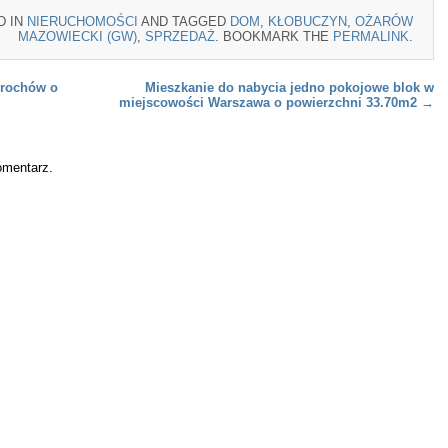
D IN
NIERUCHOMOŚCI
AND TAGGED
DOM
,
KŁOBUCZYN
,
OŻARÓW
MAZOWIECKI (GW)
,
SPRZEDAŻ
. BOOKMARK THE
PERMALINK
.
Brochów o
Mieszkanie do nabycia jedno pokojowe blok w
miejscowości Warszawa o powierzchni 33.70m2
→
omentarz.