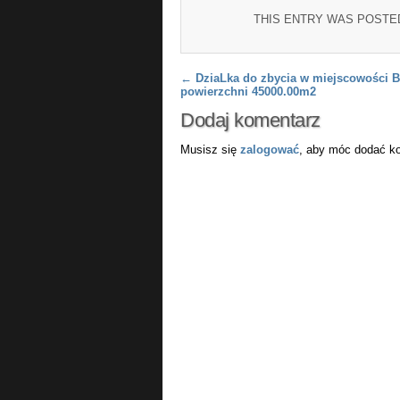
THIS ENTRY WAS POSTE
Post navigation
←
DziaLka do zbycia w miejscowości 
powierzchni 45000.00m2
Dodaj komentarz
Musisz się
zalogować
, aby móc dodać k