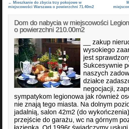
Post navigation
←
Mieszkanie do zbycia trzy pokojowe w
M
miejscowości Warszawa o powierzchni 71.40m2
miejsco
Dom do nabycia w miejscowości Legio
o powierzchni 210.00m2
__ zakup nieru
wysokiego zaa
jest sprawdzony
Sukcesywnie p
naszych zadowo
działce zadaszo
negocjacji, za
sympatykom legionowa jak również os
nie znają tego miasta. Na dolnym pozi
jadalnią, salon 42m2 (do wykończenia)
przejście do garażu, wc na górnym pozi
łazienka. Od 1996r świadczymy usługi