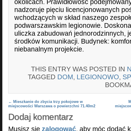
okolicach. Prawidłowość podejmowan
nadzoruje pięciu licencjonowanych po
wchodzących w skład naszego zespołu
podwarszawskim legionowie. Doskonała
uliczka zabudowań jednorodzinnych, 
środków komunikacji. Budynek: komfo
niebanalnym projekcie.
THIS ENTRY WAS POSTED IN
TAGGED
DOM
,
LEGIONOWO
,
S
BOOKM
Post navigation
←
Mieszkanie do zbycia trzy pokojowe w
M
miejscowości Warszawa o powierzchni 71.40m2
miejsco
Dodaj komentarz
Musisz się
zalogować
, aby móc dodać 