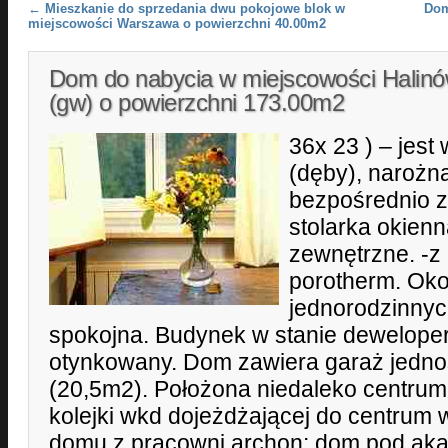
Post navigation
←
Mieszkanie do sprzedania dwu pokojowe blok w
Dom
miejscowości Warszawa o powierzchni 40.00m2
Dom do nabycia w miejscowości Halin
(gw) o powierzchni 173.00m2
36x 23 ) – jest
(dęby), narożn
bezpośrednio z
stolarka okienn
zewnętrzne. -z
porotherm. Ok
jednorodzinnyc
spokojna. Budynek w stanie deweloper
otynkowany. Dom zawiera garaż jedn
(20,5m2). Położona niedaleko centrum 
kolejki wkd dojeżdżającej do centrum 
domu z pracowni archon: dom pod 