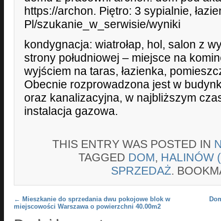
https://archon. Piętro: 3 sypialnie, łazi
Pl/szukanie_w_serwisie/wyniki
kondygnacja: wiatrołap, hol, salon z w
strony południowej – miejsce na komin
wyjściem na taras, łazienka, pomiesz
Obecnie rozprowadzona jest w budynk
oraz kanalizacyjna, w najbliższym cza
instalacja gazowa.
THIS ENTRY WAS POSTED IN
TAGGED
DOM
,
HALINÓW 
SPRZEDAŻ
. BOOKM
Post navigation
←
Mieszkanie do sprzedania dwu pokojowe blok w
Dom
miejscowości Warszawa o powierzchni 40.00m2