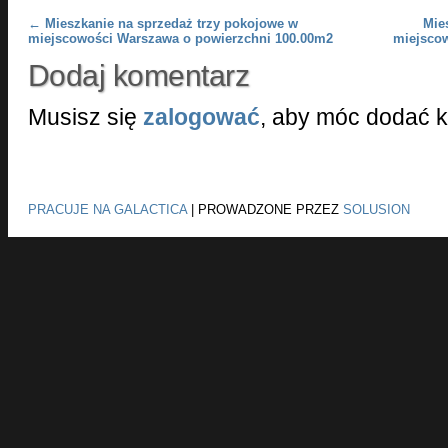
Post navigation
←
Mieszkanie na sprzedaż trzy pokojowe w
Mie
miejscowości Warszawa o powierzchni 100.00m2
miejsco
Dodaj komentarz
Musisz się
zalogować
, aby móc dodać 
PRACUJE NA GALACTICA
|
PROWADZONE PRZEZ
SOLUSION