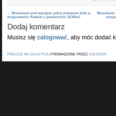
Post navigation
←
Mieszkanie pod wynajem jedno pokojowe blok w
Mieszkanie 
miejscowości Kraków o powierzchni 18.00m2
miejs
Dodaj komentarz
Musisz się
zalogować
, aby móc dodać 
PRACUJE NA GALACTICA
|
PROWADZONE PRZEZ
SOLUSION