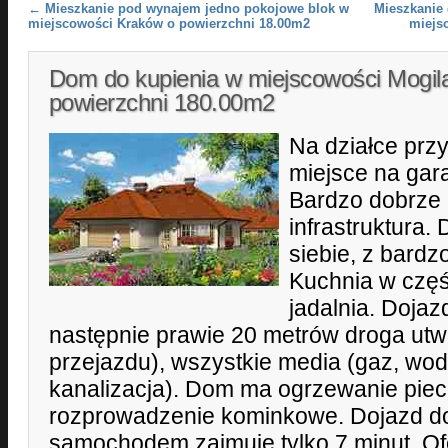
Post navigation
←
Mieszkanie pod wynajem jedno pokojowe blok w
Mieszkanie 
miejscowości Kraków o powierzchni 18.00m2
miejs
Dom do kupienia w miejscowości Mogil
powierzchni 180.00m2
Na działce prz
miejsce na gar
Bardzo dobrze 
infrastruktura
siebie, z bardz
Kuchnia w częś
jadalnia. Dojaz
następnie prawie 20 metrów droga ut
przejazdu), wszystkie media (gaz, wod
kanalizacja). Dom ma ogrzewanie piec
rozprowadzenie kominkowe. Dojazd d
samochodem zajmuje tylko 7 minut. O