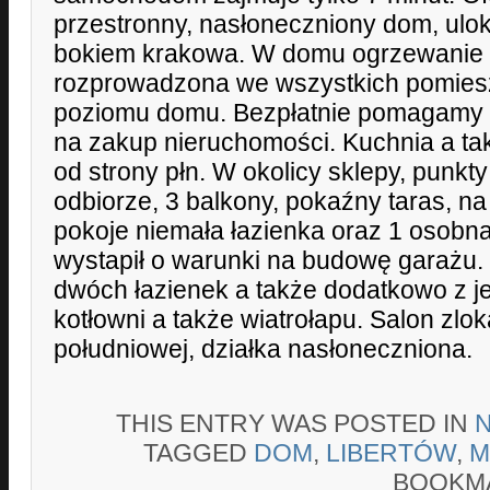
przestronny, nasłoneczniony dom, ul
bokiem krakowa. W domu ogrzewanie
rozprowadzona we wszystkich pomies
poziomu domu. Bezpłatnie pomagamy p
na zakup nieruchomości. Kuchnia a ta
od strony płn. W okolicy sklepy, punk
odbiorze, 3 balkony, pokaźny taras, na
pokoje niemała łazienka oraz 1 osobna 
wystapił o warunki na budowę garażu. 
dwóch łazienek a także dodatkowo z je
kotłowni a także wiatrołapu. Salon zlo
południowej, działka nasłoneczniona.
THIS ENTRY WAS POSTED IN
TAGGED
DOM
,
LIBERTÓW
,
M
BOOKM