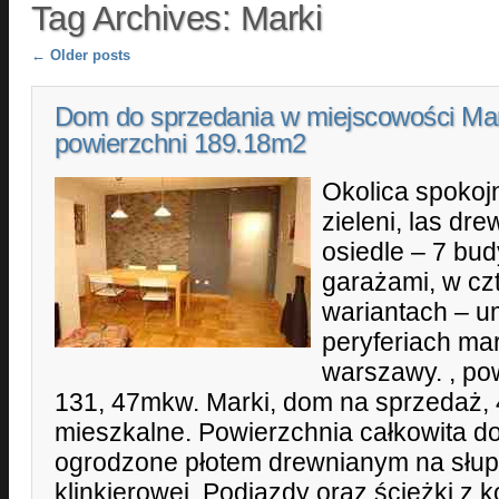
Tag Archives:
Marki
Post navigation
←
Older posts
Dom do sprzedania w miejscowości Mar
powierzchni 189.18m2
Okolica spokoj
zieleni, las dr
osiedle – 7 bu
garażami, w cz
wariantach – u
peryferiach ma
warszawy. , po
131, 47mkw. Marki, dom na sprzedaż,
mieszkalne. Powierzchnia całkowita 
ogrodzone płotem drewnianym na słup
klinkierowej. Podjazdy oraz ścieżki z k