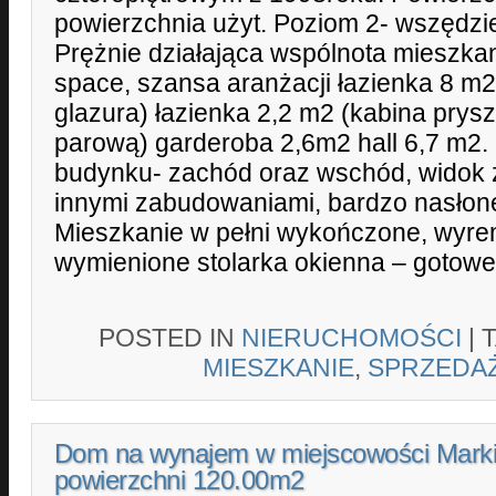
powierzchnia użyt. Poziom 2- wszędzi
Prężnie działająca wspólnota mieszka
space, szansa aranżacji łazienka 8 m
glazura) łazienka 2,2 m2 (kabina prys
parową) garderoba 2,6m2 hall 6,7 m2.
budynku- zachód oraz wschód, widok z
innymi zabudowaniami, bardzo nasłone
Mieszkanie w pełni wykończone, wyr
wymienione stolarka okienna – gotowe
POSTED IN
NIERUCHOMOŚCI
|
MIESZKANIE
,
SPRZEDA
Dom na wynajem w miejscowości Marki
powierzchni 120.00m2