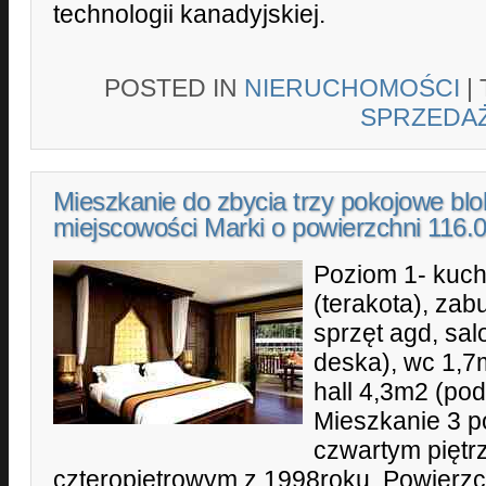
technologii kanadyjskiej.
POSTED IN
NIERUCHOMOŚCI
|
SPRZEDA
Mieszkanie do zbycia trzy pokojowe blo
miejscowości Marki o powierzchni 116
Poziom 1- kuc
(terakota), za
sprzęt agd, sa
deska), wc 1,7m
hall 4,3m2 (pod
Mieszkanie 3 
czwartym piętr
czteropiętrowym z 1998roku. Powierz