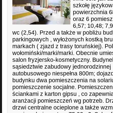
szkołę językową
powierzchnia 6
oraz 6 pomiesz
6,57; 10,48; 7,9
wc (2,54). Przed a także w pobliżu bu
parkingowych , wyłożonych kostką bru
markach ( zjazd z trasy toruńskiej). P
wołomiński/marki/marki. Obecnie umie
salon fryzjersko-kosmetyczny. Budyne
sąsiedztwie zabudowy jednorodzinnej 
autobusowego niespełna 800m; dojazd 
budynku dwa pomieszczenia na solari
pomieszczenie socjalne. Pomieszczen
ściankami z karton gipsu , co zapewni
aranżacji pomieszczeń wg potrzeb. Dr
drzwi centralne ocieplone a także wzm