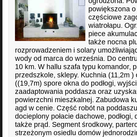
ogrodzona. Pow
powiększona o
częściowe zag
wiatrołapu. Ogr
piece akumulacy
także nocna pl
rozprowadzeniem i solary umożliwiając
wody od marca do września. Do centr
10 km. W hallu szafa typu komandor, pa
przedszkole, sklepy. Kuchnia (11,2m ) 
((19,7m) spore okna do podłogi, wyjśc
zaadaptowania poddasza oraz uzyska
powierzchni mieszkalnej. Zabudowa ku
agd w cenie. Część robót na poddasz
docieplony połacie dachowe, podłogi
także prąd. Segment środkowy, parte
strzeżonym osiedlu domów jednorodz