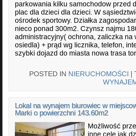
parkowania kilku samochodow przed 
plac dla dzieci dla dzieci. W sąsiedzt
ośrodek sportowy. Działka zagospoda
nieco ponad 300m2. Czynsz najmu 18
administracyjny( ochrona, zaliczka na
osiedla) + prąd wg licznika, telefon, in
szybki dojazd do miasta nowa trasa to
POSTED IN
NIERUCHOMOŚCI
|
WYNAJE
Lokal na wynajem biurowiec w miejsco
Marki o powierzchni 143.60m2
Możliwość prze
inne cele jak dz