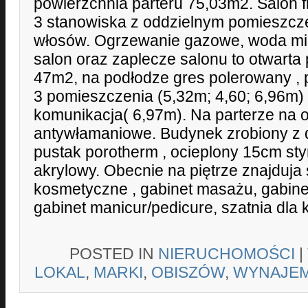
powierzchnia parteru 75,03m2. Salon f
3 stanowiska z oddzielnym pomieszcz
włosów. Ogrzewanie gazowe, woda miej
salon oraz zaplecze salonu to otwarta
47m2, na podłodze gres polerowany ,
3 pomieszczenia (5,32m; 4,60; 6,96m)
komunikacja( 6,97m). Na parterze na o
antywłamaniowe. Budynek zrobiony z d
pustak porotherm , ocieplony 15cm sty
akrylowy. Obecnie na piętrze znajduja
kosmetyczne , gabinet masażu, gabinet
gabinet manicur/pedicure, szatnia dla 
POSTED IN
NIERUCHOMOŚCI
|
LOKAL
,
MARKI
,
OBISZÓW
,
WYNAJE