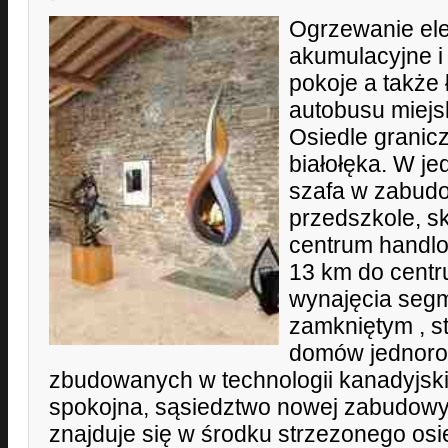
Ogrzewanie ele
akumulacyjne i 
pokoje a także
autobusu miejs
Osiedle granic
białołęka. W j
szafa w zabudo
przedszkole, s
centrum handlo
13 km do cent
wynajęcia seg
zamkniętym , s
domów jednoro
zbudowanych w technologii kanadyjski
spokojna, sąsiedztwo nowej zabudow
znajduje się w środku strzezonego osi